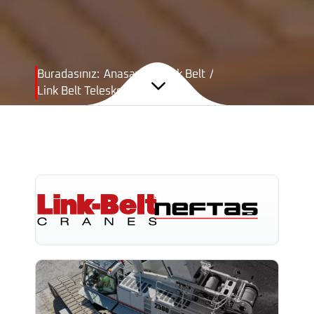
Buradasınız:
Anasayfa
/
Link Belt
/
Link Belt Teleskopik Vinç