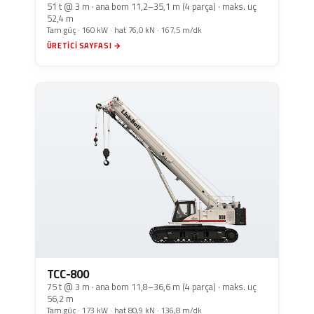
51 t @ 3 m · ana bom 11,2–35,1 m (4 parça) · maks. uç
52,4 m
Tam güç · 160 kW · hat 76,0 kN · 167,5 m/dk
ÜRETICI SAYFASI →
TCC-800
75 t @ 3 m · ana bom 11,8–36,6 m (4 parça) · maks. uç
56,2 m
Tam güç · 173 kW · hat 80,9 kN · 136,8 m/dk