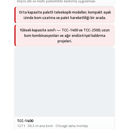
Köprü altı ve kısıtlı yükseklikte kaldırma uygulaması
Orta kapasite paletli teleskopik modeller; kompakt ayak
izinde bom uzatma ve palet hareketliliği bir arada.
Yüksek kapasite sınıfı — TCC-1400 ve TCC-2500; uzun
bom kombinasyonları ve ağır endüstriyel kaldırma
projeleri.
TCC-1400
127 t · 59,5 m ana bom · Chicago saha montajı